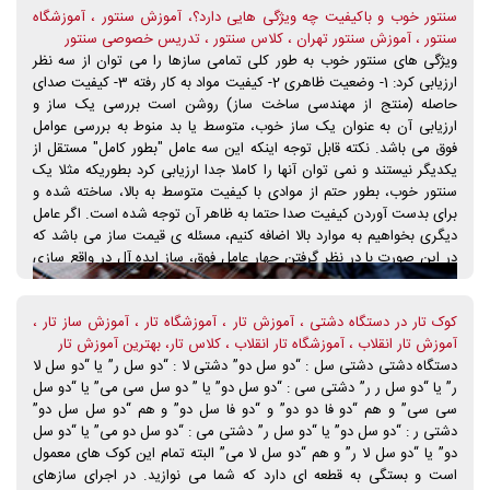
سنتور خوب و باکیفیت چه ویژگی هایی دارد؟، آموزش سنتور ، آموزشگاه
از نظر صدا تایید کنند و با این حال معمولا دل هنرجویان با سازی است که
سنتور ، آموزش سنتور تهران ، کلاس سنتور ، تدریس خصوصی سنتور
ظاهر آن را پسندیده اند که اغلب اوقات با سازی که استاد برای آنها انتخاب
ویژگی های سنتور خوب به طور کلی تمامی سازها را می توان از سه نظر
می کند متفاوت است و حتا برخی از هنرجویان حاضرند قیمت بسیار زیادی
ارزیابی کرد: 1- وضعیت ظاهری 2- کیفیت مواد به کار رفته 3- کیفیت صدای
را برای سازی که آن را از لحاظ ظاهر پسندیده اند بپردازند. با وجود اینکه
حاصله (منتج از مهندسی ساخت ساز) روشن است بررسی یک ساز و
شاید بعضی نوازندگانی که مدت بیشتری کار کرده اند و با صدای ساز خوب
ارزیابی آن به عنوان یک ساز خوب، متوسط یا بد منوط به بررسی عوامل
آشنایی بیشتری دارند به هنرجویان تازه وارد می گویند مثلا این ساز، ساز
فوق می باشد. نکته قابل توجه اینکه این سه عامل "بطور کامل" مستقل از
خوبی نیست پاسخ اکثر هنرجویان این است که: بالاخره سازی که می
یکدیگر نیستند و نمی توان آنها را کاملا جدا ارزیابی کرد بطوریکه مثلا یک
خواهیم برای آن هزینه کنیم باید حداقل ظاهر خوبی داشته باشد (شاید به
سنتور خوب، بطور حتم از موادی با کیفیت متوسط به بالا، ساخته شده و
این علت که کاملا نو نوار و شیک جلوه کند) و تفاوت صدای سازهای مختلف
برای بدست آوردن کیفیت صدا حتما به ظاهر آن توجه شده است. اگر عامل
هم در آن محدوده قیمت چون برای آنها قابل تشخیص نیست و خیلی فرقی
دیگری بخواهیم به موارد بالا اضافه کنیم، مسئله ی قیمت ساز می باشد که
نمی کند پس آن سازی را انتخاب می کنند که ظاهرش بهتر است.
در این صورت با در نظر گرفتن چهار عامل فوق، ساز ایده آل در واقع سازی
است که تناسبی بین سه مورد اول با قیمت آن بر قرار باشد (به شرطی که
ساز در پایین ترین درجه ی کیفی نباشد.) در اینکه یک هنرجوی تازه کار
کوک تار در دستگاه دشتی ، آموزش تار ، آموزشگاه تار ، آموزش ساز تار ،
سازی با چه کیفیتی را خواهان است می توان به یک ساز، نام ساز "ایده ال"
آموزش تار انقلاب ، آموزشگاه تار انقلاب ، کلاس تار، بهترین آموزش تار
را داد یعنی سازی که قیمت آن با کیفیتش تناسب داشته باشد، که البته این
دستگاه دشتی دشتی سل : “دو سل دو” دشتی لا : “دو سل ر” یا “دو سل لا
امر برای اکثر خریداران ساز بسیار حائز اهمیت است، و هر چقدر یک هنرجو
ر” یا “دو سل ر ر” دشتی سی : “دو سل دو” یا ” دو سل سی می” یا “دو سل
برای خرید ساز بخواهد بیشتر هزینه کند این موضوع حساس تر نیز می
سی سی” و هم “دو فا دو دو” و “دو فا سل دو” و هم “دو سل سل دو”
شود. کلیه ی سازها از لحاظ کیفیت عموما به سه محدوده تقسیم می شوند:
دشتی ر : “دو سل دو” یا “دو سل ر” دشتی می : “دو سل دو می” یا “دو سل
1- سازهای با کیفیت بالا 2- سازهایی با کیفیت متوسط 3- سازهای با کیفیت
دو” یا “دو سل لا ر” و هم “دو سل لا می” البته تمام این کوک های معمول
پایین (بی کیفیت) حال شرح مختصری درباره ی کیفیت: اینکه که گفته می
است و بستگی به قطعه ای دارد که شما می نوازید. در اجرای سازهای
شود سازی درجه یک یا دارای کیفیت بالایی است دقیقا به چه معنی است؟