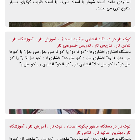
اساتیدی مانند استاد شهناز یا استاد شریف یا استاد ظریف کوکهای بسیار
برای کلیه ادوات موسیقی در وهله ی اول، "کیفیت صدای ساز"، حائز اهمیت
متنوع تری می بینید.
است سپس "کیفیت مواد بکار رفته" و بعد "ظاهر ساز". بنابراین آنچه که
بطور مسلم تعیین کننده ی کیفیت یک ساز است "صدا"ی آن است نه موارد
دیگر. حال اگر سازی با کیفیت صدایی خوب دارای ظاهری زیبا و مواد آن، با
کیفیت، و نو باشند زهی سعادت. ادامه دارد؟
کوک تار در دستگاه افشاری چگونه است؟ ، آموزش تار ، آموزشگاه تار ،
کلاس تار ، تدریس تار ، تدریس خصوصی تار
دستگاه افشاری افشاری فا : “دو فا دو” یا “دو فا سی بمل سی بمل” یا “دو فا
سی بمل فا رو” افشاری سل : “دو سل دو” افشاری لا : “دو سل لا ر” یا “دو
سل دو” یا “دو سل لا لا” افشاری دو : “دو فا دو” افشاری ر : “دو سل ر”
کوک تار در دستگاه ماهور چگونه است؟ ، کوک تار ، آموزش تار ، آموزشگاه
تار ، بهترین اساتید تار ، کلاس تار
دستگاه ماهور ماهور دو : “دو سل دو” ماهور ر : “دو سل ر” ماهور فا : “دو فا