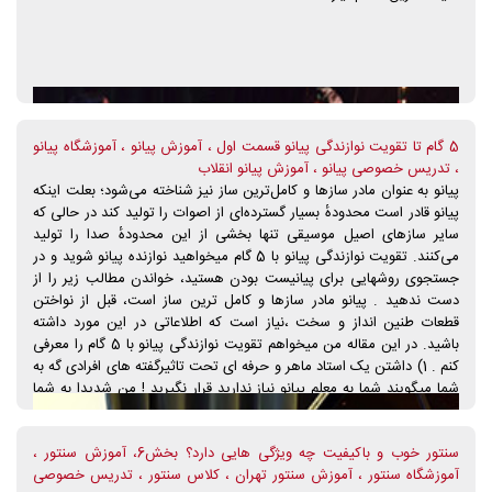
5 گام تا تقویت نوازندگی پیانو قسمت اول ، آموزش پیانو ، آموزشگاه پیانو
، تدریس خصوصی پیانو ، آموزش پیانو انقلاب
پیانو به عنوان مادر سازها و کامل‌ترین ساز نیز شناخته می‌شود؛ بعلت اینکه
پیانو قادر است محدودهٔ بسیار گسترده‌ای از اصوات را تولید کند در حالی که
سایر سازهای اصیل موسیقی تنها بخشی از این محدودهٔ صدا را تولید
می‌کنند. تقویت نوازندگی پیانو با 5 گام میخواهید نوازنده پیانو شوید و در
جستجوی روشهایی برای پیانیست بودن هستید، خواندن مطالب زیر را از
دست ندهید . پیانو مادر سازها و کامل ترین ساز است، قبل از نواختن
قطعات طنین انداز و سخت ،نیاز است که اطلاعاتی در این مورد داشته
باشید. در این مقاله من میخواهم تقویت نوازندگی پیانو با 5 گام را معرفی
کنم . 1) داشتن یک استاد ماهر و حرفه ای تحت تاثیرگفته های افرادی گه به
شما میگویند شما به معلم پیانو نیاز ندارید قرار نگیرید ! من شدیدا به شما
پیشنهاد میکنم که به دنبالیک معلم پیانوی واجد شرایط باشید ! چرا ؟ … نکته
مهم همین جاست. با وجود یک معلم پیانو و اینکه مجبور به انجام دادن
سنتور خوب و باکیفیت چه ویژگی هایی دارد؟ بخش6، آموزش سنتور ،
کاری باشید ، شما خیلی سریع تر و خیلی بهتر یادمیگیرید و میتوانید نوازنده
آموزشگاه سنتور ، آموزش سنتور تهران ، کلاس سنتور ، تدریس خصوصی
پیانو شوید .