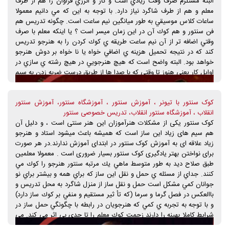
البته مستلزم صرف وقت زيادي است و كار و انرژي فراوان را هم از طرف
بعدها مي تواند با شنيدن آثار موسيقي مراجعِ كوك، فاصله هاي درست
معلم و هم از طرف شاگرد نياز دارد. با توجه به اين كه مي دانيم معمولا
موسيقي ايراني را فرا گيرد و رفته رفته مي تواند با تكيه به گوش خود،
ساعات كلاس موسيقي به طور ميانگين نيم ساعت است. چگونه تدريس هم
سازش را كوك نمايد. نكته ي قابل ذكر اين است كه براي آموزش كار با تيونر
فن سنتور و هم كوك آن در اين زمان ميسر است ؟ يا اينكه معلم با صرف
دانستن تئوري موسيقي و فواصل و گامهاي ايراني ضروري نيست بلكه فقط
وقتي اضافه تر از آن نيم ساعت طريقه ي كوك كردن را به هنرجو تدريس
لازم است موضوعات و موارد مربوط به اين كار را به هنرجويان درس داد تا
كند كه در نتيجه تحميل هزينه ي اضافي خواه يا نا خواه بر دوش هنرجو
بتوانند قطعات درس گرفته شده ي خود را با سنتوري كه حداقل ۹۰ درصد آن
خواهد بود. البته واضح است كه هيچ هنرجويي در هيچ رشته ي سازي در
كوك است اجرا كنند و لذت ببرند و آموزش تئوري موسيقي مربوط به
اوايل كار يعني هنوز تا وقتي كه با صدا ها از طريق درست ضربه زدن به سيم
فواصل و گامها را در آينده به آن بپردازند.
و نواختن آهنگ آشنا نشده معلم قادر به تدريس كوك نخواهد بود به ويژه
در مورد ساز سنتور. حتا با اين فرض اگر اين مراحل نيز انجام بگيرد به طور
کوک سنتور با تیونر ، آموزش سنتور ، آموزشگاه سنتور، آموزش سنتور
قطع آموزش چگونگي كوك و تشخيص صداي درست حداقل چند سال به
انقلاب ، آموزشگاه سنتور انقلاب، تدریس خصوصی سنتور
طول مي انجامد. ۲- توصيه ي معلم به شنيدن آثار موسيقيِ مربوط كه باعث
کوک سنتور یکی از مشکلات هنرآموزان این هنر سنتی است ، و دلیل آن
تقويت گوش هنرجو مي شود. اين امر كه البته بهترين روش به نظر مي
هم سیم های زیاد این ساز است که همیشه باعث میشود استاد و هنرجو
رسد نيز مدت زمانِ زيادي طول خواهد كشيد تا گوش هنرجو پرورش يابد و
زیاد علاقه ای به آموزش کوک سنتور در ابتدای آموزش ندارند.در هر صورت
تا آن زمان به علت مشكلاتي كه در بالا ذكر شد مدتها بايد با ساز ناكوك
برای نواختن بهتر یادگیری کوک سنتور بسیار ضروری است . معمولا معلمين
تمرين كند (كه اين خود موجب تأخير در پرورش گوش او ميشود) تا زماني
طبق صلاح ديد به طور متوسط ماهي يك مرتبه سنتور هنرجو را كوك مي
كه مهارت كوك را از طريقِ شنيداري حاصل كند. ۳- استفاده از تيونر براي
كنند. جداي از مسئله ي حمل و نقل اين ساز كه براي همه و بيشتر براي نو
كوك سنتور: عقيده بر اين است كه مقامها و فواصلِ موسيقيِ ايراني را بر
جوانان كمي مشكل است حمل و نقل ساز از منزل شاگرد به محل تدريس و
مبناي تشخيص گوش مي توان دقيق شناخت و كوك كرد و دستگاه هاي
باالعكس در فصل گرما و سرما (كه تأ ثير مستقيم و منفي بر كوك ساز دارد)
كوك موجود (تيونر) قادر نيستند كه فواصل دقيق كوكهاي گامهاي ايراني را
و با توجه به تجربه ي كمي كه هنرجويان در رابطه با چگونگي حمل ساز در
بدهند.
شرايط كاملا بهينه را دارند زحمت كوك معلم را تا حدي بي اثر مي كند. مي
دانيم بنا بر قابليت اين ساز (و البته اكثر سازها) مدت زماني كه اين ساز