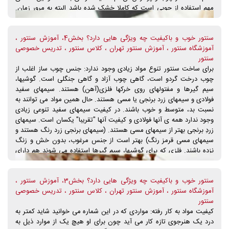
مهم استفاده از چوبی است که کاملا خشک شده باشد البته به مرور زمان.
چوبی که برای استفاده از درخت بریده می شود معمولا چندین و چند سال
زمان می خواهد تا کاملا خشک شود تا برای استفاده آمادگی لازم را پیدا
سنتور خوب و باکیفیت چه ویژگی هایی دارد؟ بخش4، آموزش سنتور ،
کند. یکی از مشکلاتی که امروزه با آن مواجهیم مقوله ی تولید انبوه می
آموزشگاه سنتور ، آموزش سنتور تهران ، کلاس سنتور ، تدریس خصوصی
باشد که طبیعی است سرعت بالای ساخت ساز توسط سازندگان، زمان لازم
سنتور
را به چوب برای خشک شدن نمی دهند و بنابراین از چوبهایی استفاده می
برای ساخت سنتور تنوع مواد زیادی وجود ندارد: جنس چوب ساز اغلب از
کنند که رطوبت هنوز در نسوج وجود آنها، کم و زیاد قرار دارد و دور از انتظار
چوب درخت گردو است، گاهی چوب آزاد و گاهی جنگلی است. گوشیها،
نخواهد بود اگر اینگونه سازها در آینده ای نه چندان دور دچار مشکلاتی مثل
سیم گیرها و مفتولهای روی خرکها فلزی(آهن) هستند. سیمهای سفید
برآمدگی صفحه ی رو یا باد کردگی صفحه ی زیرین سنتور شوند به ویژه اگر
فولادی و سیمهای زرد برنجی یا مسی هستند. حال همین مواد می توانند به
نوازنده ای در شرایط مختلف آب و هوایی مجبور به اجرا باشد.
نسبت بد، متوسط و خوب باشند. در کیفیت سیمهای سفید تنوعی زیادی
وجود ندارد همه ی آنها فولادی و کیفیت آنها "تقریبا" یکسان است. سیمهای
زردِ برنجی بهتر از سیمهای مسی هستند. (سیمهای برنجی زرد رنگ هستند و
سیمهای مسی قرمز رنگ) بهتر است از جنس مرغوب، بدون خش و زنگ
نزده باشند. فلزی که برای گوشیها، سیم گیرها استفاده می شوند هم دارای
تنوع چندان قابل توجهی در کیفیت نیستند و جنس خوب و بد آن تاثیری بر
روی صدای ساز ندارد. اما کیفیت فلزی که برای مفتولهای روی خرک و بر
سنتور خوب و باکیفیت چه ویژگی هایی دارد؟ بخش3، آموزش سنتور ،
روی شیطونک ها کار می شوند چون با سیمها مستقیم در ارتباط هستند
آموزشگاه سنتور ، آموزش سنتور تهران ، کلاس سنتور ، تدریس خصوصی
اهمیت بیشتری می یابند به طوری که بهتر است از جنس مرغوب، بدون
سنتور
خش و زنگ نزده باشند. مهمترین قسمتی که در ساخت سنتور از اهمیت
کیفیت مواد به کار رفته: مواردی که در این شماره می خوانید شاید کمتر به
فوق العاده ای برخوردار است چوب آن است. بر طبق سالها تجربه ی
درد یک هنرجوی تازه کار می آید چون برای او هیچ یک از موارد ذیل به
سازندگان، بهترین چوب برای کار، استفاده از چوب گردو است. اما به صرف