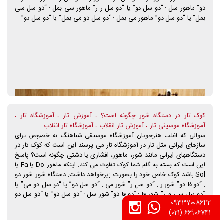
دو” ماهور سل : “دو سل دو” یا “دو سل ر ر” ماهور سی بمل : “دو سل سی
بمل” یا “دو سل دو” ماهور می بمل : “دو سل دو می بمل” یا “دو سل دو”
کوک تار در دستگاه شور چگونه است؟ ، آموزش تار ، آموزشگاه تار ،
آموزشگاه موسیقی تار ، آموزش تار انقلاب ، آموزشگاه تار انقلاب
سوالی که اغلب هنرجویان آموزشگاه موسیقی شباهنگ به خصوص برای
سازهای ایرانی مثل تار در آموزشگاه تار می پرسند این است که کوک تار در
دستگاههای ایرانی مانند شور، ماهور، افشاری یا دشتی چگونه است؟ پاسخ
این است که بسته به گام شما کوک تفاوت می کند. اینکه ماهور Do یا Fa یا
Sol باشد کوک خاص خود را بصورت زیرخواهد داشت: دستگاه شور شور دو
: “دو فا دو” شور ر : “دو سل ر” شور می : “دو سل دو” یا “دو سل دو می” یا
“دو سل سی می” شور فا : “دو فا دو” شور سل : “دو سل دو” یا “دو سل دو
09337008642
فا” شور لا : “دو سل لا ر”
66906741 (021)