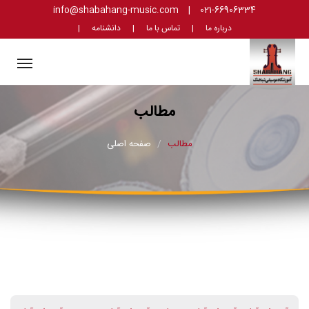
info@shabahang-music.com
|
021-66906334
درباره ما
|
تماس با ما
|
دانشنامه
|
ggle
tion
مطالب
مطالب
صفحه اصلی