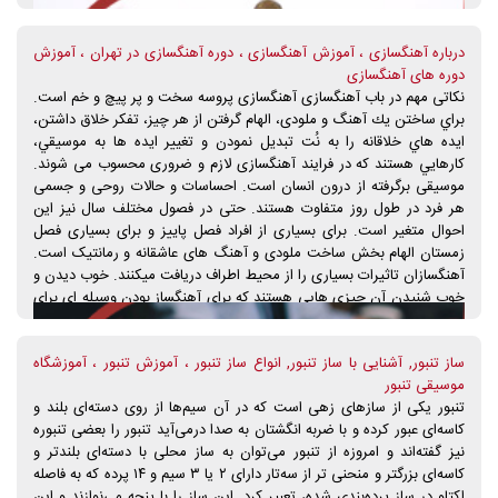
در دوره های آموزش کاخن مقدماتی و آموزش کاخن پیشرفته برگزار می
شود. شما می توانید برای شرکت در دوره های آموزش کاخن در آموزشگاه
درباره آهنگسازی ، آموزش آهنگسازی ، دوره آهنگسازی در تهران ، آموزش
موسیقی شباهنگ با واحد ثبت نام ما در تماس باشید و اطلاغات تکمیلی را
دوره های آهنگسازی
برای حضور در کلاس های آموزش گیتار دریافت کنید.
نکاتی مهم در باب آهنگسازی آهنگسازی پروسه سخت و پر پیچ و خم است.
براي ساختن يك آهنگ و ملودی، الهام گرفتن از هر چيز، تفكر خلاق داشتن،
ايده هاي خلاقانه را به نُت تبديل نمودن و تغییر ايده ها به موسيقي،
كارهايي هستند كه در فرایند آهنگسازی لازم و ضروری محسوب می شوند.
موسیقی برگرفته از درون انسان است. احساسات و حالات روحی و جسمی
هر فرد در طول روز متفاوت هستند. حتی در فصول مختلف سال نیز این
احوال متغیر است. برای بسیاری از افراد فصل پاییز و برای بسیاری فصل
زمستان الهام بخش ساخت ملودی و آهنگ های عاشقانه و رمانتیک است.
آهنگسازان تاثیرات بسیاری را از محیط اطراف دریافت میکنند. خوب دیدن و
خوب شنیدن آن چیزی هایی هستند که برای آهنگساز بودن وسیله ای برای
تولید اثر ماندگار محسوب می شوند. بسیاری از خلاقیت ها در آهنگسازی از
طبیعت و ویژگی های منحصر به فرد آن الهام گرفته شده اند. برای مثال در
ساز تنبور, آشنایی با ساز تنبور, انواع ساز تنبور ، آموزش تنبور ، آموزشگاه
ساخت تصنیف های عرفانی و معنوی می توان از صدای پرندگان الهام
موسیقی تنبور
گرفت. قطع به یقین طبیعت و زیبایی های آن که منشایی از کائنات دارند،
تنبور یکی از سازهای زهی است که در آن سیم‌ها از روی دسته‌ای بلند و
می تواند تاثیر عمیق تری بر روح مخاطب یا شنونده داشته باشد.
کاسه‌ای عبور کرده‌ و با ضربه انگشتان به صدا درمی‌آید تنبور را بعضی تنبوره
نیز گفته‌اند و امروزه از تنبور می‌توان به ساز محلی با دسته‌ای بلندتر و
کاسه‌ای بزرگتر و منحنی تر از سه‌تار دارای ۲ یا ۳ سیم و ۱۴ پرده که به فاصله
اکتاو در ساز پرده‌بندی شده، تعبیر کرد. این ساز را با پنجه می‌نوازند و این