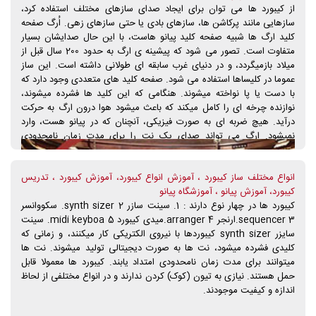
از کیبورد ها می توان برای ایجاد صدای سازهای مختلف استفاده کرد،
را ارائه می کرد.
سازهایی مانند پرکاشن ها، سازهای بادی یا حتی سازهای زهی. اُرگ صفحه
کلید ارگ ها شبیه صفحه کلید پیانو هاست، با این حال صدایشان بسیار
متفاوت است. تصور می شود که پیشینه ی ارگ به حدود 200 سال قبل از
میلاد بازمیگردد، و در دنیای غرب سابقه ای طولانی داشته است. این ساز
عموما در کلیساها استفاده می شود. صفحه کلید های متعددی وجود دارد که
با دست یا پا نواخته میشوند. هنگامی که این کلید ها فشرده میشوند،
نوازنده چرخه ای را کامل میکند که باعث میشود هوا درون ارگ به حرکت
درآید. هیچ ضربه ای به صورت فیزیکی، آنچنان که در پیانو هست، وارد
نمیشود. ارگ می تواند صدای یک نت را برای مدت زمان نامحدودی
نگهدارد، بدون اینکه به دوباره نواختنش نیازی باشد. صدایی که از طریق
استفاده از لوله ها و لوازم الکترونیکی، در ارگ ها ایجاد میشود، می تواند از
انواع مختلف ساز کیبورد ، آموزش انواع کیبورد، آموزش کیبورد ، تدریس
صدای شیپور یا نی، تا صدای انواع سازهای بادی، متغییر باشد.
کیبورد، آموزش پیانو ، آموزشگاه پیانو
کیبورد ها در چهار نوع دارند : 1. سینت سازر synth sizer 2. سکووانسر
sequencer 3.ارنجر arranger 4.میدی کیبورد midi keyboa 5. سینت
سایزر synth sizer کیبوردها با نیروی الکتریکی کار میکنند، و زمانی که
کلیدی فشرده میشود، نت ها به صورت دیجیتالی تولید میشوند. نت ها
میتوانند برای مدت زمان نامحدودی امتداد یابند. کیبورد ها معمولا قابل
حمل هستند. نیازی به تیون (کوک) کردن ندارند و در انواع مختلفی از لحاظ
اندازه و کیفیت موجودند.