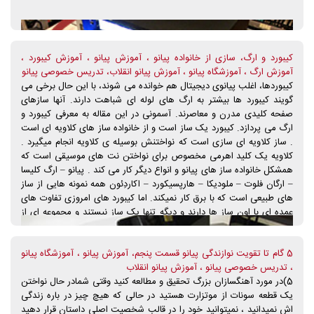
کیبورد و ارگ، سازی از خانواده پیانو ، آموزش پیانو ، آموزش کیبورد ،
آموزش ارگ ، آموزشگاه پیانو ، آموزش پیانو انقلاب، تدریس خصوصی پیانو
کیبوردها، اغلب پیانوی دیجیتال هم خوانده می شوند، با این حال برخی می
گویند کیبورد ها بیشتر به ارگ های لوله ای شباهت دارند. آنها سازهای
صفحه کلیدی مدرن و معاصرند. آسمونی در این مقاله به معرفی کیبورد و
ارگ می پردازد. کیبورد یک ساز است و از خانواده ساز های کلاویه ای است
. ساز کلاویه ای سازی است که نواختنش بوسیله ی کلاویه انجام میگیرد .
کلاویه یک کلید اهرمی مخصوص برای نواختن نت های موسیقی است که
همشکل خانواده ساز های پیانو و انواع دیگر کار می کند . پیانو – ارگ کلیسا
– ارگان فلوت – ملودیکا – هارپسیکورد – اکاردِئون همه نمونه هایی از ساز
های طبیعی است که با برق کار نمیکند. اما کیبورد های امروزی تفاوت های
عمده ای با اون ساز ها دارند و دیگه تنها یک ساز نیستند و مجموعه ای از
موسیقی و ساز های مختلف هستند . اما کیبورد هیچ سازی رو نمیتونه مثل
طبیعی اجرا کنه ولی در حین حال هیچ سازی به کاملی و متنوع بودن
5 گام تا تقویت نوازندگی پیانو قسمت پنجم، آموزش پیانو ، آموزشگاه پیانو
کیبورد نیست . امروزه کیبورد های الکترونیک تنها کار نوازندگی رو انجام
، تدریس خصوصی پیانو ، آموزش پیانو انقلاب
نمیدهند . کیبورد ها کلا ساز های کلاویه ای که با برق کار کنند را شامل
5)در مورد آهنگسازان بزرگ تحقیق و مطالعه کنید وقتی شمادر حال نواختن
میشن : مثلا انواع الکترو پیانو سازی به نام کلاوی و پیانو های برقی و...
یک قطعه سونات از موتزارت هستید در حالی که هیچ چیز در باره زندگی
اش نمیدانید ، نمیتوانید خود را در قالب شخصیت اصلی داستان قرار دهید