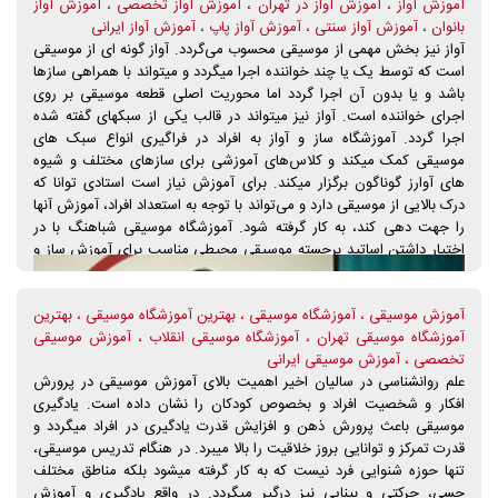
آموزش آواز ، آموزش آواز در تهران ، آموزش آواز تخصصی ، آموزش آواز
بانوان ، آموزش آواز سنتی ، آموزش آواز پاپ ، آموزش آواز ایرانی
آواز نیز بخش مهمی از موسیقی محسوب می‌گردد. آواز گونه ای از موسیقی
است که توسط یک یا چند خواننده اجرا میگردد و میتواند با همراهی سازها
باشد و یا بدون آن اجرا گردد اما محوریت اصلی قطعه موسیقی بر روی
اجرای خواننده است. آواز نیز میتواند در قالب یکی از سبکهای گفته شده
اجرا گردد. آموزشگاه ساز و آواز به افراد در فراگیری انواع سبک های
موسیقی کمک میکند و کلاس‌های آموزشی برای سازهای مختلف و شیوه
های آوارز گوناگون برگزار میکند. برای آموزش نیاز است استادی توانا که
درک بالایی از موسیقی دارد و می‌تواند با توجه به استعداد افراد، آموزش آنها
را جهت دهی کند، به کار گرفته شود. آموزشگاه موسیقی شباهنگ با در
اختیار داشتن اساتید برجسته موسیقی محیطی مناسب برای آموزش ساز و
آواز در اختیار دارد. دوره‌های آموزش آواز در آموزشگاه موسیقی شباهنگ،
به صورت تخصصی و ویژه برگزار می‌شود. دوره آموزش آواز ایرانی، آموزش
آموزش موسیقی ، آموزشگاه موسیقی ، بهترین آموزشگاه موسیقی ، بهترین
آواز سنتی، آموزش آواز پاپ و... ، بخشی از دوره‌های آموزش آواز در
آموزشگاه موسیقی تهران ، آموزشگاه موسیقی انقلاب ، آموزش موسیقی
آموزشگاه موسیقی شباهنگ هستند.
تخصصی ، آموزش موسیقی ایرانی
علم روانشناسی در سالیان اخیر اهمیت بالای آموزش موسیقی در پرورش
افکار و شخصیت افراد و بخصوص کودکان را نشان داده است. یادگیری
موسیقی باعث پرورش ذهن و افزایش قدرت یادگیری در افراد میگردد و
قدرت تمرکز و توانایی بروز خلاقیت را بالا میبرد. در هنگام تدریس موسیقی،
تنها حوزه شنوایی فرد نیست که به کار گرفته میشود بلکه مناطق مختلف
حسی، حرکتی و بینایی نیز درگیر میگردد. در واقع یادگیری و آموزش