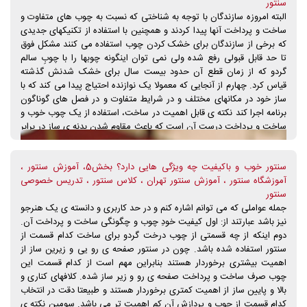
سنتور
البته امروزه سازندگان با توجه به شناختی که نسبت به چوب های متفاوت و
ساخت و پرداخت آنها پیدا کردند و همچنین با استفاده از تکنیکهای جدیدی
که برخی از سازندگان برای خشک کردن چوب استفاده می کنند مشکل فوق
تا حد قابل قبولی رفع شده ولی نمی توان اینگونه چوبها را با چوبِ سالم
گردو که از زمان قطع آن حدود بیست سال برای خشک شدنش گذشته
قیاس کرد. چهارم از آنجایی که معمولا یک نوازنده احتیاج پیدا می کند که با
ساز خود در مکانهای مختلف و در شرایط متفاوت و در فصل های گوناگون
برنامه اجرا کند نکته ی قابل اهمیت در ساخت، استفاده از یک چوب خوب و
ساخت و پرداخت درست آن است که باعث مقاوم شدن بدنه ی ساز در برابر
ناملایمتهای طبیعی شود. مقاومت در برابر مسائلی چون گرما، سرما،
رطوبت، حمل و نقل، ضربه و سقوط ساز (مثلا از روی میز یا از درون جعبه
سنتور خوب و باکیفیت چه ویژگی هایی دارد؟ بخش5، آموزش سنتور ،
هنگام حمل ساز). استثناعاتی نیز وجود دارد. در موارد نادری دیده می شود
آموزشگاه سنتور ، آموزش سنتور تهران ، کلاس سنتور ، تدریس خصوصی
سنتوری که در آن از چوب خوبی استفاده شده باشد و حتا اگر از لحاظ
سنتور
مهندسی و کیفیت مواد به کار رفته در آن از درجه مرغوبیت متوسطی هم
جمله عواملی که می توانم اشاره کنم و در حد کاربری و دانسته ی یک هنرجو
استفاده نشده باشد با این حال صدای ساز، مطلوب و استاندارد است گاهی
نیز باشد عبارتند از: اول کیفیت خودِ چوب و چگونگی ساخت و پرداخت آن.
ساز در حد ساز درجه یک و گاهی در حد یک ساز درجه 2 می باشد. در واقع
دوم اینکه از چه قسمتی از چوب درخت گردو برای ساخت کدام قسمت از
از این توضیحات مشخص می شود که: "مهندسی ساخت ساز" با پیش نیاز
سنتور استفاده شده باشد. چون در سنتور صفحه ی رو یی و زیرین ساز از
چوب خوب در درجه اول اهمیت، نسبت به ظاهر و مواد به کار رفته ی آن
اهمیت بیشتری برخوردار هستند بنابراین مهم است از کدام قسمت این
است.
چوب صرف ساخت و پرداخت صفحه ی رو و زیر ساز شده. کلافهای کناری و
بالا و پایین ساز از اهمیت کمتری برخوردار هستند و طبیعتا دقت در انتخاب
کدام قسمت از چوب و پردازش آن کم اهمیت تر می باشد. سومین نکته ی