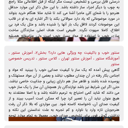
درستی قابل بررسی و تشخیص نیست مگر اینکه از قبل اطلاعاتی مثلا راجع
اینکه سنتوری از چوب گردو ساخته شده است پس حرفی در آن نیست نباید
به چوب یا دیگر اجزاء ساز داشته باشد. با این حال ذکر این موارد حداقل
باعث گمانی غلط برای هنرجویان شود بلکه استفاده از چوب درخت گردو
هنرجو را با شمای کلی ماجرا آشنا می کند تا شاید مثلا هنگام خرید بتواند
مشروط به عواملی، می تواند در جهت بهبود کیفیت صدای سنتور بسیار
در مورد موضوعاتی که یاد دارد سوالاتی بکند یا اگر اشاره ای به او در قالب
تاثیر گذار باشد.
این موضوعات کردند لااقل یک بار آنها را شنیده باشد و مثل یک فرد بی
اطلاع، کاملا مبهوت نگردد. طبیعی است هدف اصلی سازندگان ساخت
سازی خوب با استفاده از مواد بسیار خوب است ولی متاسفانه همیشه
استفاده از مواد درجه یک منتج به صدا دهی ممتاز یا حتا قابل قبول هم
نمی شود بلکه مواد خوب بخشی از کار می باشند نه کل ماجرا، بنابراین
سنتور خوب و باکیفیت چه ویژگی هایی دارد؟ بخش2، آموزش سنتور ،
انتظار اینکه اگر سازی از مواد بسیار خوب ساخته شده باشد حتما دارای
آموزشگاه سنتور ، آموزش سنتور تهران ، کلاس سنتور ، تدریس خصوصی
صدای خیلی خوبی خواهد بود انتظار بجایی نیست. بلکه برای ارزیابی صدا
سنتور
فقط باید به صدا توجه داشت و سپس بقیه ی موارد.
گاهی پیش آمده که یک ساز با کیفیت صدایی خوب را ببینید که مواد و
اجناس بکار رفته در آن چندان مطلوب نباشد و بعضی از آن مواد مستهلک و
پوسیده شده باشند و ظاهر ساز هم دارای زیبایی و جذابیت خاصی نباشد،
حتی اگر این شرایط نیز باشد نوازندگان باز همچنان آن ساز را یک ساز خوب
می دانند که شاید کمی احتیاج به ترمیم داشته باشد و یا اصلا معتقدند به
هیچ عنوان نباید آن را تعمیر کرد چرا که ممکن است آسیب ببیند و از
کیفیت صدای آن، ناخواسته کاسته شود. بین مواردی که بالا ذکر آن رفت
هنرجویان تازه وارد یا ناوارد و کم تجربه به علت ندانستن این نکته و
نداشتن گوش قوی برای تشخیص صدای خوب، معمولا به تمام موارد توجه
کافی می کنند ولی به موضوع اصلی که صدای ساز باشد به اندازه کافی
اهمیت نمی دهند و یا همیشه محتاج این و آن هستند تا برای آنها سازی را