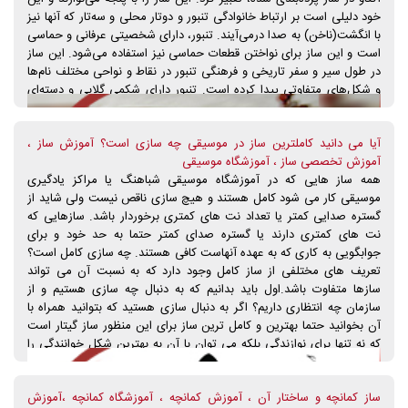
خود دلیلی است بر ارتباط خانوادگی تنبور و دوتار محلی و سه‌تار که آنها نیز
با انگشت(ناخن) به صدا درمی‌آیند. تنبور، دارای شخصیتی عرفانی و حماسی
است و این ساز برای نواختن قطعات حماسی نیز استفاده می‌شود. این ساز
در طول سیر و سفر تاریخی و فرهنگی تنبور در نقاط و نواحی مختلف نام‌ها
و شکل‌های متفاوتی پیدا کرده است. تنبور دارای شکمی گلابی و دسته‌ای
دراز است که روی آن از ۱۰ تا ۱۵ پرده بسته می‌شود. دسته این ساز مانند سه
تار، بر سر ساز متصل است و سر آن در حقیقت ادامه دسته است که روی
آیا می دانید کاملترین ساز در موسیقی چه سازی است؟ آموزش ساز ،
سطوح جلویی و جانبی آن، هر یک دو گوشی کار گذارده شده که سیم‌ها به
آموزش تخصصی ساز ، آموزشگاه موسیقی
دور آنها پیچیده می‌شوند. سیم‌های تنبور ۴ عدد و معمولاً به فواصل مختلف
همه ساز هایی که در آموزشگاه موسیقی شباهنگ یا مراکز یادگیری
کوک می‌شود. این ساز معمولاً بدون مضراب و با انگشت نواخته می‌شود.
موسیقی کار می شود کامل هستند و هیچ سازی ناقص نیست ولی شاید از
انواع تنبور با اسامی و اشکال مختلف: تنبور قوچانی، شروانی، بغدادی،
گستره صدایی کمتر یا تعداد نت های کمتری برخوردار باشد. سازهایی که
تیسفونی و انواع دو تار، چگور و قپوز. نواختن این ساز با شکل‌های مشابه
نت های کمتری دارند یا گستره صدای کمتر حتما به حد خود و برای
هنوز در بیشتر مناطق ایران رواج دارد. تنبور بر اساس شکل ظاهری دو نوع
جوابگویی به کاری که به عهده آنهاست کافی هستند. چه سازی کامل است؟
است؛ تنبور کاسه‌ای که یک تیکه است و تنبور چمنی که همان ترکه‌ای است
تعریف های مختلفی از ساز کامل وجود دارد که به نسبت آن می تواند
و کاسه آن از تکه‌های چوب درست شده است. این نوع مزیتی که برنوع
سازها متفاوت باشد.اول باید بدانیم که به دنبال چه سازی هستیم و از
اول دارد این است که هم ساخت آن راحت‌تر است و هم تعمیر آن.
سازمان چه انتظاری داریم؟ اگر به دنبال سازی هستید که بتوانید همراه با
تاریخچه تنبور: بر پایه ۳ مجسمه یافت شده در خرابه‌های شوش، تنبور
آن بخوانید حتما بهترین و کامل ترین ساز برای این منظور ساز گیتار است
دارای تاریخچه‌ای مربوط به حدود ۱۵۰۰ پیش از میلاد است. تنبور زمانی در
که نه تنها برای نوازندگی بلکه می توان با آن به بهترین شکل خوانندگی را
انواع کاسه گلابی شکل رایج در ایران و سوریه ساخته می‌شده سپس از
همراه کرد. در تعریف ساز کامل در موسیقی باید موارد زیر را در نظر داشته
طریق ترکیه و یونان به باختر رفته و کاسه بیضی شکل آن در مصر نواخته
باشید: ۱- از نظر وسعت صدایی ۲-از لحاظ تربیت موسیقایی ۳-از لحاظ
شده‌است. از تنبور به سه‌تار باستانی ایرانیان تعبیر شده‌است که در زمان
ساز کمانچه و ساختار آن ، آموزش کمانچه ، آموزشگاه کمانچه ،آموزش
همراهی با سازهای دیگر ۴-از لحاظ همراهی با خواندن ۵- از لحاظ سهولت
ساسانیان، خسرو پرویز و قبل از آن هم به کار نواختن می‌آمده. تنبور ساز