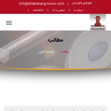
info@shabahang-music.com
|
021-66906334
درباره ما
|
تماس با ما
|
دانشنامه
|
ggle
tion
مطالب
مطالب
صفحه اصلی