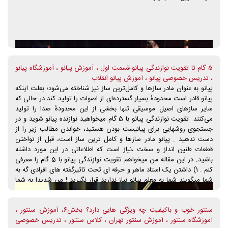
5 گام تا تقویت نوازندگی پیانو قسمت اول ، آموزش پیانو ، آموزشگاه پیانو
، تدریس خصوصی پیانو ، آموزش پیانو انقلاب
پیانو به عنوان مادر سازها و کامل‌ترین ساز نیز شناخته می‌شود؛ بعلت اینکه
پیانو قادر است محدودهٔ بسیار گسترده‌ای از اصوات را تولید کند در حالی که
سایر سازهای اصیل موسیقی تنها بخشی از این محدودهٔ صدا را تولید
می‌کنند. تقویت نوازندگی پیانو با 5 گام میخواهید نوازنده پیانو شوید و در
جستجوی روشهایی برای پیانیست بودن هستید، خواندن مطالب زیر را از
دست ندهید . پیانو مادر سازها و کامل ترین ساز است، قبل از نواختن
قطعات طنین انداز و سخت ،نیاز است که اطلاعاتی در این مورد داشته
باشید. در این مقاله من میخواهم تقویت نوازندگی پیانو با 5 گام را معرفی
کنم . 1) داشتن یک استاد ماهر و حرفه ای تحت تاثیرگفته های افرادی گه به
شما میگویند شما به معلم پیانو نیاز ندارید قرار نگیرید ! من شدیدا به شما
پیشنهاد میکنم که به دنبالیک معلم پیانوی واجد شرایط باشید ! چرا ؟ … نکته
مهم همین جاست. با وجود یک معلم پیانو و اینکه مجبور به انجام دادن
سنتور خوب و باکیفیت چه ویژگی هایی دارد؟ بخش6، آموزش سنتور ،
کاری باشید ، شما خیلی سریع تر و خیلی بهتر یادمیگیرید و میتوانید نوازنده
آموزشگاه سنتور ، آموزش سنتور تهران ، کلاس سنتور ، تدریس خصوصی
پیانو شوید .