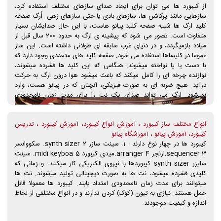
از کیبورد ها می توان برای ایجاد صدای سازهای مختلف استفاده کرد،
را ارائه می کرد.
سازهایی مانند پرکاشن ها، سازهای بادی یا حتی سازهای زهی. اُرگ صفحه
کلید ارگ ها شبیه صفحه کلید پیانو هاست، با این حال صدایشان بسیار
متفاوت است. تصور می شود که پیشینه ی ارگ به حدود 200 سال قبل از
میلاد بازمیگردد، و در دنیای غرب سابقه ای طولانی داشته است. این ساز
عموما در کلیساها استفاده می شود. صفحه کلید های متعددی وجود دارد که
با دست یا پا نواخته میشوند. هنگامی که این کلید ها فشرده میشوند،
نوازنده چرخه ای را کامل میکند که باعث میشود هوا درون ارگ به حرکت
درآید. هیچ ضربه ای به صورت فیزیکی، آنچنان که در پیانو هست، وارد
نمیشود. ارگ می تواند صدای یک نت را برای مدت زمان نامحدودی
نگهدارد، بدون اینکه به دوباره نواختنش نیازی باشد. صدایی که از طریق
استفاده از لوله ها و لوازم الکترونیکی، در ارگ ها ایجاد میشود، می تواند از
انواع مختلف ساز کیبورد ، آموزش انواع کیبورد، آموزش کیبورد ، تدریس
صدای شیپور یا نی، تا صدای انواع سازهای بادی، متغییر باشد.
کیبورد، آموزش پیانو ، آموزشگاه پیانو
کیبورد ها در چهار نوع دارند : 1. سینت سازر synth sizer 2. سکووانسر
sequencer 3.ارنجر arranger 4.میدی کیبورد midi keyboa 5. سینت
سایزر synth sizer کیبوردها با نیروی الکتریکی کار میکنند، و زمانی که
کلیدی فشرده میشود، نت ها به صورت دیجیتالی تولید میشوند. نت ها
میتوانند برای مدت زمان نامحدودی امتداد یابند. کیبورد ها معمولا قابل
حمل هستند. نیازی به تیون (کوک) کردن ندارند و در انواع مختلفی از لحاظ
اندازه و کیفیت موجودند.