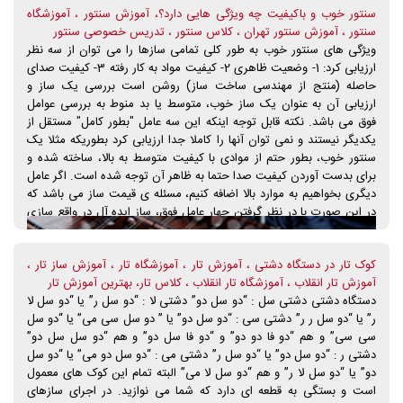
سنتور خوب و باکیفیت چه ویژگی هایی دارد؟، آموزش سنتور ، آموزشگاه
از نظر صدا تایید کنند و با این حال معمولا دل هنرجویان با سازی است که
سنتور ، آموزش سنتور تهران ، کلاس سنتور ، تدریس خصوصی سنتور
ظاهر آن را پسندیده اند که اغلب اوقات با سازی که استاد برای آنها انتخاب
ویژگی های سنتور خوب به طور کلی تمامی سازها را می توان از سه نظر
می کند متفاوت است و حتا برخی از هنرجویان حاضرند قیمت بسیار زیادی
ارزیابی کرد: 1- وضعیت ظاهری 2- کیفیت مواد به کار رفته 3- کیفیت صدای
را برای سازی که آن را از لحاظ ظاهر پسندیده اند بپردازند. با وجود اینکه
حاصله (منتج از مهندسی ساخت ساز) روشن است بررسی یک ساز و
شاید بعضی نوازندگانی که مدت بیشتری کار کرده اند و با صدای ساز خوب
ارزیابی آن به عنوان یک ساز خوب، متوسط یا بد منوط به بررسی عوامل
آشنایی بیشتری دارند به هنرجویان تازه وارد می گویند مثلا این ساز، ساز
فوق می باشد. نکته قابل توجه اینکه این سه عامل "بطور کامل" مستقل از
خوبی نیست پاسخ اکثر هنرجویان این است که: بالاخره سازی که می
یکدیگر نیستند و نمی توان آنها را کاملا جدا ارزیابی کرد بطوریکه مثلا یک
خواهیم برای آن هزینه کنیم باید حداقل ظاهر خوبی داشته باشد (شاید به
سنتور خوب، بطور حتم از موادی با کیفیت متوسط به بالا، ساخته شده و
این علت که کاملا نو نوار و شیک جلوه کند) و تفاوت صدای سازهای مختلف
برای بدست آوردن کیفیت صدا حتما به ظاهر آن توجه شده است. اگر عامل
هم در آن محدوده قیمت چون برای آنها قابل تشخیص نیست و خیلی فرقی
دیگری بخواهیم به موارد بالا اضافه کنیم، مسئله ی قیمت ساز می باشد که
نمی کند پس آن سازی را انتخاب می کنند که ظاهرش بهتر است.
در این صورت با در نظر گرفتن چهار عامل فوق، ساز ایده آل در واقع سازی
است که تناسبی بین سه مورد اول با قیمت آن بر قرار باشد (به شرطی که
ساز در پایین ترین درجه ی کیفی نباشد.) در اینکه یک هنرجوی تازه کار
کوک تار در دستگاه دشتی ، آموزش تار ، آموزشگاه تار ، آموزش ساز تار ،
سازی با چه کیفیتی را خواهان است می توان به یک ساز، نام ساز "ایده ال"
آموزش تار انقلاب ، آموزشگاه تار انقلاب ، کلاس تار، بهترین آموزش تار
را داد یعنی سازی که قیمت آن با کیفیتش تناسب داشته باشد، که البته این
دستگاه دشتی دشتی سل : “دو سل دو” دشتی لا : “دو سل ر” یا “دو سل لا
امر برای اکثر خریداران ساز بسیار حائز اهمیت است، و هر چقدر یک هنرجو
ر” یا “دو سل ر ر” دشتی سی : “دو سل دو” یا ” دو سل سی می” یا “دو سل
برای خرید ساز بخواهد بیشتر هزینه کند این موضوع حساس تر نیز می
سی سی” و هم “دو فا دو دو” و “دو فا سل دو” و هم “دو سل سل دو”
شود. کلیه ی سازها از لحاظ کیفیت عموما به سه محدوده تقسیم می شوند:
دشتی ر : “دو سل دو” یا “دو سل ر” دشتی می : “دو سل دو می” یا “دو سل
1- سازهای با کیفیت بالا 2- سازهایی با کیفیت متوسط 3- سازهای با کیفیت
دو” یا “دو سل لا ر” و هم “دو سل لا می” البته تمام این کوک های معمول
پایین (بی کیفیت) حال شرح مختصری درباره ی کیفیت: اینکه که گفته می
است و بستگی به قطعه ای دارد که شما می نوازید. در اجرای سازهای
شود سازی درجه یک یا دارای کیفیت بالایی است دقیقا به چه معنی است؟