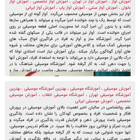
آموزش آواز ، آموزش آواز در تهران ، آموزش آواز تخصصی ، آموزش آواز
بانوان ، آموزش آواز سنتی ، آموزش آواز پاپ ، آموزش آواز ایرانی
آواز نیز بخش مهمی از موسیقی محسوب می‌گردد. آواز گونه ای از موسیقی
است که توسط یک یا چند خواننده اجرا میگردد و میتواند با همراهی سازها
باشد و یا بدون آن اجرا گردد اما محوریت اصلی قطعه موسیقی بر روی
اجرای خواننده است. آواز نیز میتواند در قالب یکی از سبکهای گفته شده
اجرا گردد. آموزشگاه ساز و آواز به افراد در فراگیری انواع سبک های
موسیقی کمک میکند و کلاس‌های آموزشی برای سازهای مختلف و شیوه
های آوارز گوناگون برگزار میکند. برای آموزش نیاز است استادی توانا که
درک بالایی از موسیقی دارد و می‌تواند با توجه به استعداد افراد، آموزش آنها
را جهت دهی کند، به کار گرفته شود. آموزشگاه موسیقی شباهنگ با در
اختیار داشتن اساتید برجسته موسیقی محیطی مناسب برای آموزش ساز و
آواز در اختیار دارد. دوره‌های آموزش آواز در آموزشگاه موسیقی شباهنگ،
به صورت تخصصی و ویژه برگزار می‌شود. دوره آموزش آواز ایرانی، آموزش
آموزش موسیقی ، آموزشگاه موسیقی ، بهترین آموزشگاه موسیقی ، بهترین
آواز سنتی، آموزش آواز پاپ و... ، بخشی از دوره‌های آموزش آواز در
آموزشگاه موسیقی تهران ، آموزشگاه موسیقی انقلاب ، آموزش موسیقی
آموزشگاه موسیقی شباهنگ هستند.
تخصصی ، آموزش موسیقی ایرانی
علم روانشناسی در سالیان اخیر اهمیت بالای آموزش موسیقی در پرورش
افکار و شخصیت افراد و بخصوص کودکان را نشان داده است. یادگیری
موسیقی باعث پرورش ذهن و افزایش قدرت یادگیری در افراد میگردد و
قدرت تمرکز و توانایی بروز خلاقیت را بالا میبرد. در هنگام تدریس موسیقی،
تنها حوزه شنوایی فرد نیست که به کار گرفته میشود بلکه مناطق مختلف
حسی، حرکتی و بینایی نیز درگیر میگردد. در واقع یادگیری و آموزش