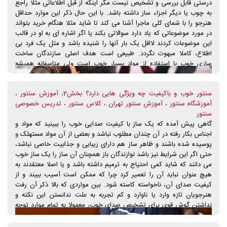
درستی قابل بررسی و تشخیص نیست مگر اینکه از قبل اطلاعاتی مثلا راجع
اینکه سنتوری از چوب گردو ساخته شده است پس حرفی در آن نیست نباید
به چوب یا دیگر اجزاء ساز داشته باشد. با این حال ذکر این موارد حداقل
باعث گمانی غلط برای هنرجویان شود بلکه استفاده از چوب درخت گردو
هنرجو را با شمای کلی ماجرا آشنا می کند تا شاید مثلا هنگام خرید بتواند
مشروط به عواملی، می تواند در جهت بهبود کیفیت صدای سنتور بسیار
در مورد موضوعاتی که یاد دارد سوالاتی بکند یا اگر اشاره ای به او در قالب
تاثیر گذار باشد.
این موضوعات کردند لااقل یک بار آنها را شنیده باشد و مثل یک فرد بی
اطلاع، کاملا مبهوت نگردد. طبیعی است هدف اصلی سازندگان ساخت
سازی خوب با استفاده از مواد بسیار خوب است ولی متاسفانه همیشه
استفاده از مواد درجه یک منتج به صدا دهی ممتاز یا حتا قابل قبول هم
نمی شود بلکه مواد خوب بخشی از کار می باشند نه کل ماجرا، بنابراین
سنتور خوب و باکیفیت چه ویژگی هایی دارد؟ بخش2، آموزش سنتور ،
انتظار اینکه اگر سازی از مواد بسیار خوب ساخته شده باشد حتما دارای
آموزشگاه سنتور ، آموزش سنتور تهران ، کلاس سنتور ، تدریس خصوصی
صدای خیلی خوبی خواهد بود انتظار بجایی نیست. بلکه برای ارزیابی صدا
سنتور
فقط باید به صدا توجه داشت و سپس بقیه ی موارد.
گاهی پیش آمده که یک ساز با کیفیت صدایی خوب را ببینید که مواد و
اجناس بکار رفته در آن چندان مطلوب نباشد و بعضی از آن مواد مستهلک و
پوسیده شده باشند و ظاهر ساز هم دارای زیبایی و جذابیت خاصی نباشد،
حتی اگر این شرایط نیز باشد نوازندگان باز همچنان آن ساز را یک ساز خوب
می دانند که شاید کمی احتیاج به ترمیم داشته باشد و یا اصلا معتقدند به
هیچ عنوان نباید آن را تعمیر کرد چرا که ممکن است آسیب ببیند و از
کیفیت صدای آن، ناخواسته کاسته شود. بین مواردی که بالا ذکر آن رفت
هنرجویان تازه وارد یا ناوارد و کم تجربه به علت ندانستن این نکته و
نداشتن گوش قوی برای تشخیص صدای خوب، معمولا به تمام موارد توجه
کافی می کنند ولی به موضوع اصلی که صدای ساز باشد به اندازه کافی
اهمیت نمی دهند و یا همیشه محتاج این و آن هستند تا برای آنها سازی را