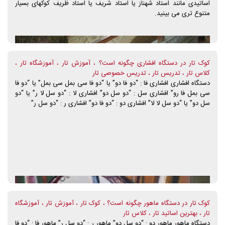
اساتیدی مانند استاد شهناز یا استاد شریف یا استاد ظریف کوکهای بسیار
برای کلیه ادوات موسیقی در وهله ی اول، "کیفیت صدای ساز"، حائز اهمیت
متنوع تری می بینید.
است سپس "کیفیت مواد بکار رفته" و بعد "ظاهر ساز". بنابراین آنچه که
بطور مسلم تعیین کننده ی کیفیت یک ساز است "صدا"ی آن است نه موارد
دیگر. حال اگر سازی با کیفیت صدایی خوب دارای ظاهری زیبا و مواد آن، با
کیفیت، و نو باشند زهی سعادت. ادامه دارد؟
کوک تار در دستگاه افشاری چگونه است؟ ، آموزش تار ، آموزشگاه تار ،
کلاس تار ، تدریس تار ، تدریس خصوصی تار
دستگاه افشاری افشاری فا : “دو فا دو” یا “دو فا سی بمل سی بمل” یا “دو فا
سی بمل فا رو” افشاری سل : “دو سل دو” افشاری لا : “دو سل لا ر” یا “دو
سل دو” یا “دو سل لا لا” افشاری دو : “دو فا دو” افشاری ر : “دو سل ر”
کوک تار در دستگاه ماهور چگونه است؟ ، کوک تار ، آموزش تار ، آموزشگاه
تار ، بهترین اساتید تار ، کلاس تار
دستگاه ماهور ماهور دو : “دو سل دو” ماهور ر : “دو سل ر” ماهور فا : “دو فا