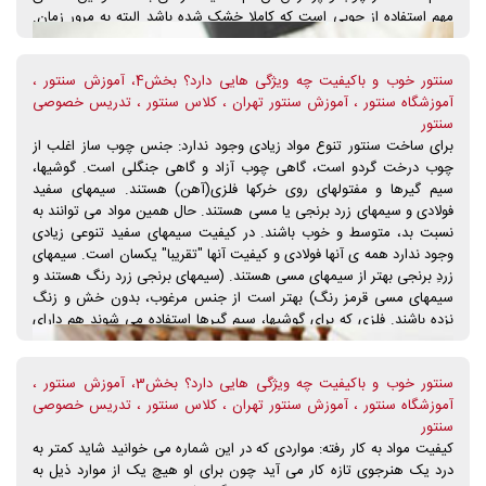
مهم استفاده از چوبی است که کاملا خشک شده باشد البته به مرور زمان.
چوبی که برای استفاده از درخت بریده می شود معمولا چندین و چند سال
زمان می خواهد تا کاملا خشک شود تا برای استفاده آمادگی لازم را پیدا
سنتور خوب و باکیفیت چه ویژگی هایی دارد؟ بخش4، آموزش سنتور ،
کند. یکی از مشکلاتی که امروزه با آن مواجهیم مقوله ی تولید انبوه می
آموزشگاه سنتور ، آموزش سنتور تهران ، کلاس سنتور ، تدریس خصوصی
باشد که طبیعی است سرعت بالای ساخت ساز توسط سازندگان، زمان لازم
سنتور
را به چوب برای خشک شدن نمی دهند و بنابراین از چوبهایی استفاده می
برای ساخت سنتور تنوع مواد زیادی وجود ندارد: جنس چوب ساز اغلب از
کنند که رطوبت هنوز در نسوج وجود آنها، کم و زیاد قرار دارد و دور از انتظار
چوب درخت گردو است، گاهی چوب آزاد و گاهی جنگلی است. گوشیها،
نخواهد بود اگر اینگونه سازها در آینده ای نه چندان دور دچار مشکلاتی مثل
سیم گیرها و مفتولهای روی خرکها فلزی(آهن) هستند. سیمهای سفید
برآمدگی صفحه ی رو یا باد کردگی صفحه ی زیرین سنتور شوند به ویژه اگر
فولادی و سیمهای زرد برنجی یا مسی هستند. حال همین مواد می توانند به
نوازنده ای در شرایط مختلف آب و هوایی مجبور به اجرا باشد.
نسبت بد، متوسط و خوب باشند. در کیفیت سیمهای سفید تنوعی زیادی
وجود ندارد همه ی آنها فولادی و کیفیت آنها "تقریبا" یکسان است. سیمهای
زردِ برنجی بهتر از سیمهای مسی هستند. (سیمهای برنجی زرد رنگ هستند و
سیمهای مسی قرمز رنگ) بهتر است از جنس مرغوب، بدون خش و زنگ
نزده باشند. فلزی که برای گوشیها، سیم گیرها استفاده می شوند هم دارای
تنوع چندان قابل توجهی در کیفیت نیستند و جنس خوب و بد آن تاثیری بر
روی صدای ساز ندارد. اما کیفیت فلزی که برای مفتولهای روی خرک و بر
سنتور خوب و باکیفیت چه ویژگی هایی دارد؟ بخش3، آموزش سنتور ،
روی شیطونک ها کار می شوند چون با سیمها مستقیم در ارتباط هستند
آموزشگاه سنتور ، آموزش سنتور تهران ، کلاس سنتور ، تدریس خصوصی
اهمیت بیشتری می یابند به طوری که بهتر است از جنس مرغوب، بدون
سنتور
خش و زنگ نزده باشند. مهمترین قسمتی که در ساخت سنتور از اهمیت
کیفیت مواد به کار رفته: مواردی که در این شماره می خوانید شاید کمتر به
فوق العاده ای برخوردار است چوب آن است. بر طبق سالها تجربه ی
درد یک هنرجوی تازه کار می آید چون برای او هیچ یک از موارد ذیل به
سازندگان، بهترین چوب برای کار، استفاده از چوب گردو است. اما به صرف