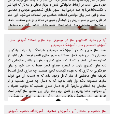
خود دلیلی است بر ارتباط خانوادگی تنبور و دوتار محلی و سه‌تار که آنها نیز
با انگشت(ناخن) به صدا درمی‌آیند. تنبور، دارای شخصیتی عرفانی و حماسی
است و این ساز برای نواختن قطعات حماسی نیز استفاده می‌شود. این ساز
در طول سیر و سفر تاریخی و فرهنگی تنبور در نقاط و نواحی مختلف نام‌ها
و شکل‌های متفاوتی پیدا کرده است. تنبور دارای شکمی گلابی و دسته‌ای
دراز است که روی آن از ۱۰ تا ۱۵ پرده بسته می‌شود. دسته این ساز مانند سه
تار، بر سر ساز متصل است و سر آن در حقیقت ادامه دسته است که روی
آیا می دانید کاملترین ساز در موسیقی چه سازی است؟ آموزش ساز ،
سطوح جلویی و جانبی آن، هر یک دو گوشی کار گذارده شده که سیم‌ها به
آموزش تخصصی ساز ، آموزشگاه موسیقی
دور آنها پیچیده می‌شوند. سیم‌های تنبور ۴ عدد و معمولاً به فواصل مختلف
همه ساز هایی که در آموزشگاه موسیقی شباهنگ یا مراکز یادگیری
کوک می‌شود. این ساز معمولاً بدون مضراب و با انگشت نواخته می‌شود.
موسیقی کار می شود کامل هستند و هیچ سازی ناقص نیست ولی شاید از
انواع تنبور با اسامی و اشکال مختلف: تنبور قوچانی، شروانی، بغدادی،
گستره صدایی کمتر یا تعداد نت های کمتری برخوردار باشد. سازهایی که
تیسفونی و انواع دو تار، چگور و قپوز. نواختن این ساز با شکل‌های مشابه
نت های کمتری دارند یا گستره صدای کمتر حتما به حد خود و برای
هنوز در بیشتر مناطق ایران رواج دارد. تنبور بر اساس شکل ظاهری دو نوع
جوابگویی به کاری که به عهده آنهاست کافی هستند. چه سازی کامل است؟
است؛ تنبور کاسه‌ای که یک تیکه است و تنبور چمنی که همان ترکه‌ای است
تعریف های مختلفی از ساز کامل وجود دارد که به نسبت آن می تواند
و کاسه آن از تکه‌های چوب درست شده است. این نوع مزیتی که برنوع
سازها متفاوت باشد.اول باید بدانیم که به دنبال چه سازی هستیم و از
اول دارد این است که هم ساخت آن راحت‌تر است و هم تعمیر آن.
سازمان چه انتظاری داریم؟ اگر به دنبال سازی هستید که بتوانید همراه با
تاریخچه تنبور: بر پایه ۳ مجسمه یافت شده در خرابه‌های شوش، تنبور
آن بخوانید حتما بهترین و کامل ترین ساز برای این منظور ساز گیتار است
دارای تاریخچه‌ای مربوط به حدود ۱۵۰۰ پیش از میلاد است. تنبور زمانی در
که نه تنها برای نوازندگی بلکه می توان با آن به بهترین شکل خوانندگی را
انواع کاسه گلابی شکل رایج در ایران و سوریه ساخته می‌شده سپس از
همراه کرد. در تعریف ساز کامل در موسیقی باید موارد زیر را در نظر داشته
طریق ترکیه و یونان به باختر رفته و کاسه بیضی شکل آن در مصر نواخته
باشید: ۱- از نظر وسعت صدایی ۲-از لحاظ تربیت موسیقایی ۳-از لحاظ
شده‌است. از تنبور به سه‌تار باستانی ایرانیان تعبیر شده‌است که در زمان
ساز کمانچه و ساختار آن ، آموزش کمانچه ، آموزشگاه کمانچه ،آموزش
همراهی با سازهای دیگر ۴-از لحاظ همراهی با خواندن ۵- از لحاظ سهولت
ساسانیان، خسرو پرویز و قبل از آن هم به کار نواختن می‌آمده. تنبور ساز