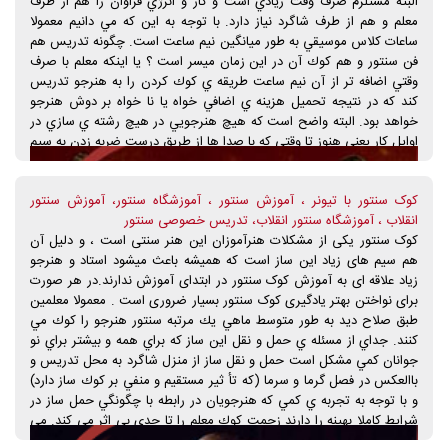
البته مستلزم صرف وقت زيادي است و كار و انرژي فراوان را هم از طرف
بعدها مي تواند با شنيدن آثار موسيقي مراجعِ كوك، فاصله هاي درست
معلم و هم از طرف شاگرد نياز دارد. با توجه به اين كه مي دانيم معمولا
موسيقي ايراني را فرا گيرد و رفته رفته مي تواند با تكيه به گوش خود،
ساعات كلاس موسيقي به طور ميانگين نيم ساعت است. چگونه تدريس هم
سازش را كوك نمايد. نكته ي قابل ذكر اين است كه براي آموزش كار با تيونر
فن سنتور و هم كوك آن در اين زمان ميسر است ؟ يا اينكه معلم با صرف
دانستن تئوري موسيقي و فواصل و گامهاي ايراني ضروري نيست بلكه فقط
وقتي اضافه تر از آن نيم ساعت طريقه ي كوك كردن را به هنرجو تدريس
لازم است موضوعات و موارد مربوط به اين كار را به هنرجويان درس داد تا
كند كه در نتيجه تحميل هزينه ي اضافي خواه يا نا خواه بر دوش هنرجو
بتوانند قطعات درس گرفته شده ي خود را با سنتوري كه حداقل ۹۰ درصد آن
خواهد بود. البته واضح است كه هيچ هنرجويي در هيچ رشته ي سازي در
كوك است اجرا كنند و لذت ببرند و آموزش تئوري موسيقي مربوط به
اوايل كار يعني هنوز تا وقتي كه با صدا ها از طريق درست ضربه زدن به سيم
فواصل و گامها را در آينده به آن بپردازند.
و نواختن آهنگ آشنا نشده معلم قادر به تدريس كوك نخواهد بود به ويژه
در مورد ساز سنتور. حتا با اين فرض اگر اين مراحل نيز انجام بگيرد به طور
کوک سنتور با تیونر ، آموزش سنتور ، آموزشگاه سنتور، آموزش سنتور
قطع آموزش چگونگي كوك و تشخيص صداي درست حداقل چند سال به
انقلاب ، آموزشگاه سنتور انقلاب، تدریس خصوصی سنتور
طول مي انجامد. ۲- توصيه ي معلم به شنيدن آثار موسيقيِ مربوط كه باعث
کوک سنتور یکی از مشکلات هنرآموزان این هنر سنتی است ، و دلیل آن
تقويت گوش هنرجو مي شود. اين امر كه البته بهترين روش به نظر مي
هم سیم های زیاد این ساز است که همیشه باعث میشود استاد و هنرجو
رسد نيز مدت زمانِ زيادي طول خواهد كشيد تا گوش هنرجو پرورش يابد و
زیاد علاقه ای به آموزش کوک سنتور در ابتدای آموزش ندارند.در هر صورت
تا آن زمان به علت مشكلاتي كه در بالا ذكر شد مدتها بايد با ساز ناكوك
برای نواختن بهتر یادگیری کوک سنتور بسیار ضروری است . معمولا معلمين
تمرين كند (كه اين خود موجب تأخير در پرورش گوش او ميشود) تا زماني
طبق صلاح ديد به طور متوسط ماهي يك مرتبه سنتور هنرجو را كوك مي
كه مهارت كوك را از طريقِ شنيداري حاصل كند. ۳- استفاده از تيونر براي
كنند. جداي از مسئله ي حمل و نقل اين ساز كه براي همه و بيشتر براي نو
كوك سنتور: عقيده بر اين است كه مقامها و فواصلِ موسيقيِ ايراني را بر
جوانان كمي مشكل است حمل و نقل ساز از منزل شاگرد به محل تدريس و
مبناي تشخيص گوش مي توان دقيق شناخت و كوك كرد و دستگاه هاي
باالعكس در فصل گرما و سرما (كه تأ ثير مستقيم و منفي بر كوك ساز دارد)
كوك موجود (تيونر) قادر نيستند كه فواصل دقيق كوكهاي گامهاي ايراني را
و با توجه به تجربه ي كمي كه هنرجويان در رابطه با چگونگي حمل ساز در
بدهند.
شرايط كاملا بهينه را دارند زحمت كوك معلم را تا حدي بي اثر مي كند. مي
دانيم بنا بر قابليت اين ساز (و البته اكثر سازها) مدت زماني كه اين ساز