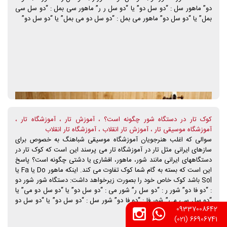
دو” ماهور سل : “دو سل دو” یا “دو سل ر ر” ماهور سی بمل : “دو سل سی
بمل” یا “دو سل دو” ماهور می بمل : “دو سل دو می بمل” یا “دو سل دو”
کوک تار در دستگاه شور چگونه است؟ ، آموزش تار ، آموزشگاه تار ،
آموزشگاه موسیقی تار ، آموزش تار انقلاب ، آموزشگاه تار انقلاب
سوالی که اغلب هنرجویان آموزشگاه موسیقی شباهنگ به خصوص برای
سازهای ایرانی مثل تار در آموزشگاه تار می پرسند این است که کوک تار در
دستگاههای ایرانی مانند شور، ماهور، افشاری یا دشتی چگونه است؟ پاسخ
این است که بسته به گام شما کوک تفاوت می کند. اینکه ماهور Do یا Fa یا
Sol باشد کوک خاص خود را بصورت زیرخواهد داشت: دستگاه شور شور دو
: “دو فا دو” شور ر : “دو سل ر” شور می : “دو سل دو” یا “دو سل دو می” یا
“دو سل سی می” شور فا : “دو فا دو” شور سل : “دو سل دو” یا “دو سل دو
09337008642
فا” شور لا : “دو سل لا ر”
66906741 (021)