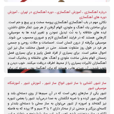
در دوره های آموزش کاخن مقدماتی و آموزش کاخن پیشرفته برگزار می
شود. شما می توانید برای شرکت در دوره های آموزش کاخن در آموزشگاه
درباره آهنگسازی ، آموزش آهنگسازی ، دوره آهنگسازی در تهران ، آموزش
موسیقی شباهنگ با واحد ثبت نام ما در تماس باشید و اطلاغات تکمیلی را
دوره های آهنگسازی
برای حضور در کلاس های آموزش گیتار دریافت کنید.
نکاتی مهم در باب آهنگسازی آهنگسازی پروسه سخت و پر پیچ و خم است.
براي ساختن يك آهنگ و ملودی، الهام گرفتن از هر چيز، تفكر خلاق داشتن،
ايده هاي خلاقانه را به نُت تبديل نمودن و تغییر ايده ها به موسيقي،
كارهايي هستند كه در فرایند آهنگسازی لازم و ضروری محسوب می شوند.
موسیقی برگرفته از درون انسان است. احساسات و حالات روحی و جسمی
هر فرد در طول روز متفاوت هستند. حتی در فصول مختلف سال نیز این
احوال متغیر است. برای بسیاری از افراد فصل پاییز و برای بسیاری فصل
زمستان الهام بخش ساخت ملودی و آهنگ های عاشقانه و رمانتیک است.
آهنگسازان تاثیرات بسیاری را از محیط اطراف دریافت میکنند. خوب دیدن و
خوب شنیدن آن چیزی هایی هستند که برای آهنگساز بودن وسیله ای برای
تولید اثر ماندگار محسوب می شوند. بسیاری از خلاقیت ها در آهنگسازی از
طبیعت و ویژگی های منحصر به فرد آن الهام گرفته شده اند. برای مثال در
ساز تنبور, آشنایی با ساز تنبور, انواع ساز تنبور ، آموزش تنبور ، آموزشگاه
ساخت تصنیف های عرفانی و معنوی می توان از صدای پرندگان الهام
موسیقی تنبور
گرفت. قطع به یقین طبیعت و زیبایی های آن که منشایی از کائنات دارند،
تنبور یکی از سازهای زهی است که در آن سیم‌ها از روی دسته‌ای بلند و
می تواند تاثیر عمیق تری بر روح مخاطب یا شنونده داشته باشد.
کاسه‌ای عبور کرده‌ و با ضربه انگشتان به صدا درمی‌آید تنبور را بعضی تنبوره
نیز گفته‌اند و امروزه از تنبور می‌توان به ساز محلی با دسته‌ای بلندتر و
کاسه‌ای بزرگتر و منحنی تر از سه‌تار دارای ۲ یا ۳ سیم و ۱۴ پرده که به فاصله
اکتاو در ساز پرده‌بندی شده، تعبیر کرد. این ساز را با پنجه می‌نوازند و این