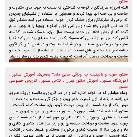
سنتور
البته امروزه سازندگان با توجه به شناختی که نسبت به چوب های متفاوت و
ساخت و پرداخت آنها پیدا کردند و همچنین با استفاده از تکنیکهای جدیدی
که برخی از سازندگان برای خشک کردن چوب استفاده می کنند مشکل فوق
تا حد قابل قبولی رفع شده ولی نمی توان اینگونه چوبها را با چوبِ سالم
گردو که از زمان قطع آن حدود بیست سال برای خشک شدنش گذشته
قیاس کرد. چهارم از آنجایی که معمولا یک نوازنده احتیاج پیدا می کند که با
ساز خود در مکانهای مختلف و در شرایط متفاوت و در فصل های گوناگون
برنامه اجرا کند نکته ی قابل اهمیت در ساخت، استفاده از یک چوب خوب و
ساخت و پرداخت درست آن است که باعث مقاوم شدن بدنه ی ساز در برابر
ناملایمتهای طبیعی شود. مقاومت در برابر مسائلی چون گرما، سرما،
رطوبت، حمل و نقل، ضربه و سقوط ساز (مثلا از روی میز یا از درون جعبه
سنتور خوب و باکیفیت چه ویژگی هایی دارد؟ بخش5، آموزش سنتور ،
هنگام حمل ساز). استثناعاتی نیز وجود دارد. در موارد نادری دیده می شود
آموزشگاه سنتور ، آموزش سنتور تهران ، کلاس سنتور ، تدریس خصوصی
سنتوری که در آن از چوب خوبی استفاده شده باشد و حتا اگر از لحاظ
سنتور
مهندسی و کیفیت مواد به کار رفته در آن از درجه مرغوبیت متوسطی هم
جمله عواملی که می توانم اشاره کنم و در حد کاربری و دانسته ی یک هنرجو
استفاده نشده باشد با این حال صدای ساز، مطلوب و استاندارد است گاهی
نیز باشد عبارتند از: اول کیفیت خودِ چوب و چگونگی ساخت و پرداخت آن.
ساز در حد ساز درجه یک و گاهی در حد یک ساز درجه 2 می باشد. در واقع
دوم اینکه از چه قسمتی از چوب درخت گردو برای ساخت کدام قسمت از
از این توضیحات مشخص می شود که: "مهندسی ساخت ساز" با پیش نیاز
سنتور استفاده شده باشد. چون در سنتور صفحه ی رو یی و زیرین ساز از
چوب خوب در درجه اول اهمیت، نسبت به ظاهر و مواد به کار رفته ی آن
اهمیت بیشتری برخوردار هستند بنابراین مهم است از کدام قسمت این
است.
چوب صرف ساخت و پرداخت صفحه ی رو و زیر ساز شده. کلافهای کناری و
بالا و پایین ساز از اهمیت کمتری برخوردار هستند و طبیعتا دقت در انتخاب
کدام قسمت از چوب و پردازش آن کم اهمیت تر می باشد. سومین نکته ی