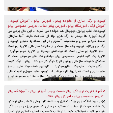
کیبورد و ارگ، سازی از خانواده پیانو ، آموزش پیانو ، آموزش کیبورد ،
آموزش ارگ ، آموزشگاه پیانو ، آموزش پیانو انقلاب، تدریس خصوصی پیانو
کیبوردها، اغلب پیانوی دیجیتال هم خوانده می شوند، با این حال برخی می
گویند کیبورد ها بیشتر به ارگ های لوله ای شباهت دارند. آنها سازهای
صفحه کلیدی مدرن و معاصرند. آسمونی در این مقاله به معرفی کیبورد و
ارگ می پردازد. کیبورد یک ساز است و از خانواده ساز های کلاویه ای است
. ساز کلاویه ای سازی است که نواختنش بوسیله ی کلاویه انجام میگیرد .
کلاویه یک کلید اهرمی مخصوص برای نواختن نت های موسیقی است که
همشکل خانواده ساز های پیانو و انواع دیگر کار می کند . پیانو – ارگ کلیسا
– ارگان فلوت – ملودیکا – هارپسیکورد – اکاردِئون همه نمونه هایی از ساز
های طبیعی است که با برق کار نمیکند. اما کیبورد های امروزی تفاوت های
عمده ای با اون ساز ها دارند و دیگه تنها یک ساز نیستند و مجموعه ای از
موسیقی و ساز های مختلف هستند . اما کیبورد هیچ سازی رو نمیتونه مثل
طبیعی اجرا کنه ولی در حین حال هیچ سازی به کاملی و متنوع بودن
5 گام تا تقویت نوازندگی پیانو قسمت پنجم، آموزش پیانو ، آموزشگاه پیانو
کیبورد نیست . امروزه کیبورد های الکترونیک تنها کار نوازندگی رو انجام
، تدریس خصوصی پیانو ، آموزش پیانو انقلاب
نمیدهند . کیبورد ها کلا ساز های کلاویه ای که با برق کار کنند را شامل
5)در مورد آهنگسازان بزرگ تحقیق و مطالعه کنید وقتی شمادر حال نواختن
میشن : مثلا انواع الکترو پیانو سازی به نام کلاوی و پیانو های برقی و...
یک قطعه سونات از موتزارت هستید در حالی که هیچ چیز در باره زندگی
اش نمیدانید ، نمیتوانید خود را در قالب شخصیت اصلی داستان قرار دهید